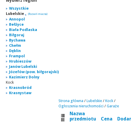
Wybierz region
Wszystkie
Lubelskie
(Rozwiń miasta)
Annopol
Bełżyce
Biała Podlaska
Biłgoraj
Bychawa
Chełm
Dęblin
Frampol
Hrubieszów
Janów Lubelski
Józefów (pow. biłgorajski)
Kazimierz Dolny
Kock
Krasnobród
Krasnystaw
Strona główna
/
Lubelskie
/
Kock
/
Ogłoszenia nieruchomości
/
Garaże
Nazwa
przedmiotu
Cena
Doda