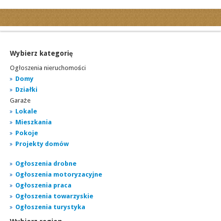
Kategorie
Ogłoszenia drobne
Ogłoszenia motoryzacyjne
Wybierz kategorię
Ogłoszenia nieruchomości
Ogłoszenia nieruchomości
Ogłoszenia praca
Domy
Działki
Ogłoszenia turystyka
Garaże
Ogłoszenia towarzyskie
Lokale
Regiony
Mieszkania
miasta...
Pokoje
Projekty domów
Ogłoszenia drobne
Ogłoszenia motoryzacyjne
Ogłoszenia praca
Ogłoszenia towarzyskie
Ogłoszenia turystyka