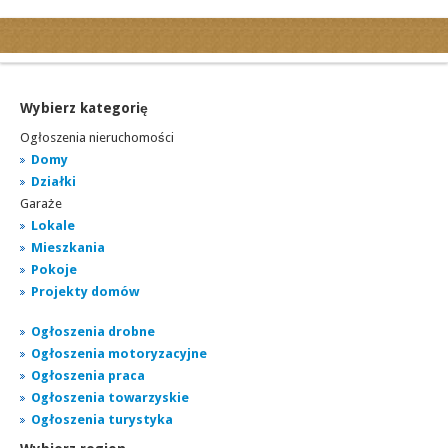
Kategorie
Ogłoszenia drobne
Ogłoszenia motoryzacyjne
Wybierz kategorię
Ogłoszenia nieruchomości
Ogłoszenia nieruchomości
Ogłoszenia praca
Domy
Działki
Ogłoszenia turystyka
Garaże
Ogłoszenia towarzyskie
Lokale
Regiony
Mieszkania
miasta...
Pokoje
Projekty domów
Ogłoszenia drobne
Ogłoszenia motoryzacyjne
Ogłoszenia praca
Ogłoszenia towarzyskie
Ogłoszenia turystyka