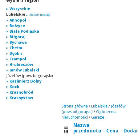
Wybierz region
Wszystkie
Lubelskie
(Rozwiń miasta)
Annopol
Bełżyce
Biała Podlaska
Biłgoraj
Bychawa
Chełm
Dęblin
Frampol
Hrubieszów
Janów Lubelski
Józefów (pow. biłgorajski)
Kazimierz Dolny
Kock
Krasnobród
Krasnystaw
Strona główna
/
Lubelskie
/
Józefów
(pow. biłgorajski)
/
Ogłoszenia
nieruchomości
/
Garaże
Nazwa
przedmiotu
Cena
Doda