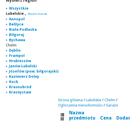
Wybierz region
Wszystkie
Lubelskie
(Rozwiń miasta)
Annopol
Bełżyce
Biała Podlaska
Biłgoraj
Bychawa
Chełm
Dęblin
Frampol
Hrubieszów
Janów Lubelski
Józefów (pow. biłgorajski)
Kazimierz Dolny
Kock
Krasnobród
Krasnystaw
Strona główna
/
Lubelskie
/
Chełm
/
Ogłoszenia nieruchomości
/
Garaże
Nazwa
przedmiotu
Cena
Doda