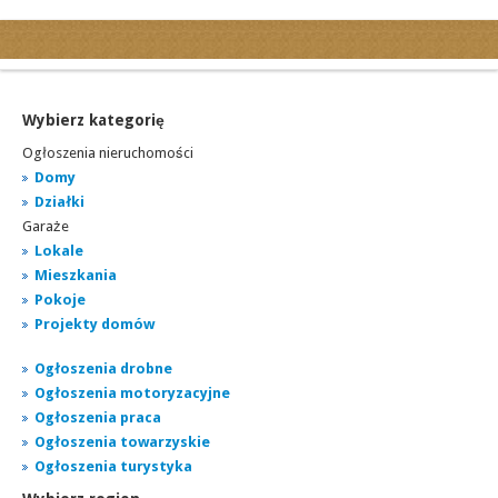
Kategorie
Ogłoszenia drobne
Ogłoszenia motoryzacyjne
Wybierz kategorię
Ogłoszenia nieruchomości
Ogłoszenia nieruchomości
Ogłoszenia praca
Domy
Działki
Ogłoszenia turystyka
Garaże
Ogłoszenia towarzyskie
Lokale
Regiony
Mieszkania
miasta...
Pokoje
Projekty domów
Ogłoszenia drobne
Ogłoszenia motoryzacyjne
Ogłoszenia praca
Ogłoszenia towarzyskie
Ogłoszenia turystyka