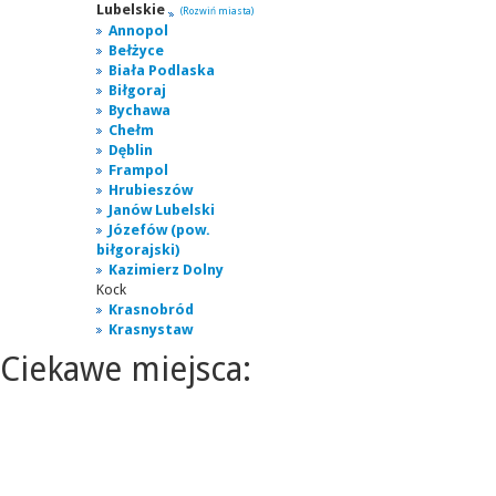
Lubelskie
(Rozwiń miasta)
Annopol
Bełżyce
Biała Podlaska
Biłgoraj
Bychawa
Chełm
Dęblin
Frampol
Hrubieszów
Janów Lubelski
Józefów (pow.
biłgorajski)
Kazimierz Dolny
Kock
Krasnobród
Krasnystaw
Ciekawe miejsca: