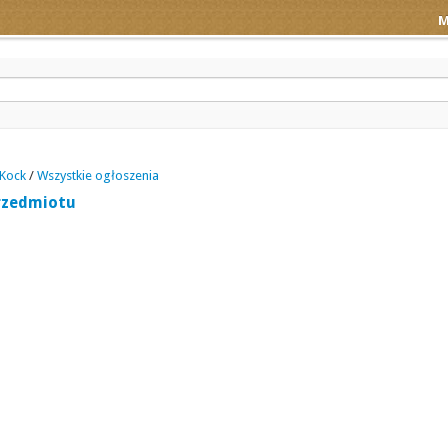
M
Kock
/
Wszystkie ogłoszenia
rzedmiotu