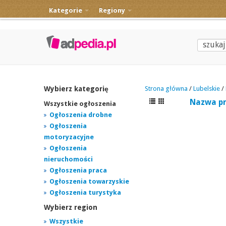
Kategorie
Regiony
Wybierz kategorię
Strona główna
/
Lubelskie
/
Nazwa p
Wszystkie ogłoszenia
Ogłoszenia drobne
Ogłoszenia
motoryzacyjne
Ogłoszenia
nieruchomości
Ogłoszenia praca
Ogłoszenia towarzyskie
Ogłoszenia turystyka
Wybierz region
Wszystkie