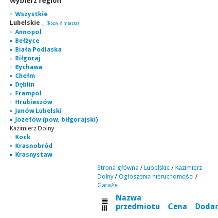
Wybierz region
Wszystkie
Lubelskie
(Rozwiń miasta)
Annopol
Bełżyce
Biała Podlaska
Biłgoraj
Bychawa
Chełm
Dęblin
Frampol
Hrubieszów
Janów Lubelski
Józefów (pow. biłgorajski)
Kazimierz Dolny
Kock
Krasnobród
Krasnystaw
Strona główna
/
Lubelskie
/
Kazimierz
Dolny
/
Ogłoszenia nieruchomości
/
Garaże
Nazwa
przedmiotu
Cena
Doda