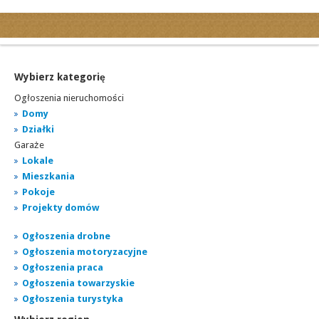
Kategorie
Ogłoszenia drobne
Ogłoszenia motoryzacyjne
Wybierz kategorię
Ogłoszenia nieruchomości
Ogłoszenia nieruchomości
Ogłoszenia praca
Domy
Działki
Ogłoszenia turystyka
Garaże
Ogłoszenia towarzyskie
Lokale
Regiony
Mieszkania
miasta...
Pokoje
Projekty domów
Ogłoszenia drobne
Ogłoszenia motoryzacyjne
Ogłoszenia praca
Ogłoszenia towarzyskie
Ogłoszenia turystyka