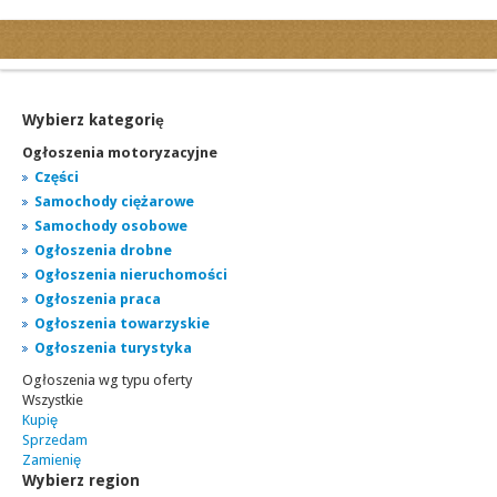
Kategorie
Ogłoszenia drobne
Ogłoszenia motoryzacyjne
Wybierz kategorię
Ogłoszenia nieruchomości
Ogłoszenia motoryzacyjne
Ogłoszenia praca
Części
Samochody ciężarowe
Ogłoszenia turystyka
Samochody osobowe
Ogłoszenia towarzyskie
Ogłoszenia drobne
Regiony
Ogłoszenia nieruchomości
miasta...
Ogłoszenia praca
Ogłoszenia towarzyskie
Ogłoszenia turystyka
Ogłoszenia wg typu oferty
Wszystkie
Kupię
Sprzedam
Zamienię
Wybierz region