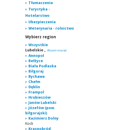
Tłumaczenia
Turystyka -
Hotelarstwo
Ubezpieczenia
Weterynaria - rolnictwo
Wybierz region
Wszystkie
Lubelskie
(Rozwiń miasta)
Annopol
Bełżyce
Biała Podlaska
Biłgoraj
Bychawa
Chełm
Dęblin
Frampol
Hrubieszów
Janów Lubelski
Józefów (pow.
biłgorajski)
Kazimierz Dolny
Kock
Krasnobród