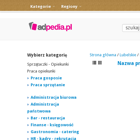
Kategorie
Regiony
Wybierz kategorię
Strona główna
/
Lubelskie
/
Nazwa p
Sprzątaczki - Opiekunki
Praca opiekunki
Praca gosposie
Praca sprzątanie
Administracja biurowa
Administracja
państwowa
Bar - restauracja
Finanse - księgowość
Gastronomia - catering
HR - kadry - rekrutacja