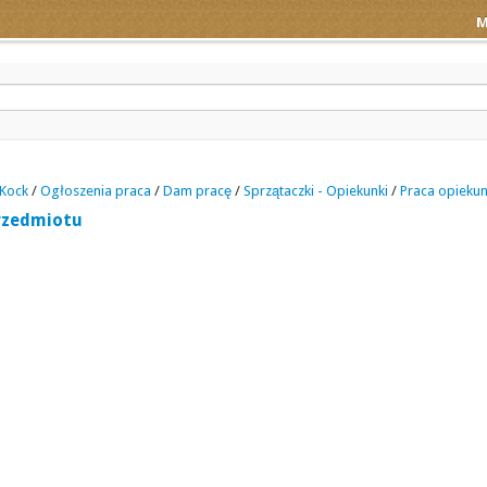
M
Kock
/
Ogłoszenia praca
/
Dam pracę
/
Sprzątaczki - Opiekunki
/
Praca opiekun
rzedmiotu