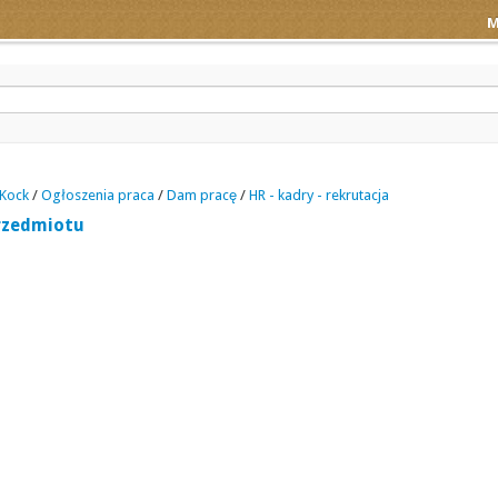
M
Kock
/
Ogłoszenia praca
/
Dam pracę
/
HR - kadry - rekrutacja
rzedmiotu