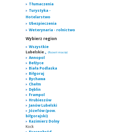
Tłumaczenia
Turystyka -
Hotelarstwo
Ubezpieczenia
Weterynaria - rolnictwo
Wybierz region
Wszystkie
Lubelskie
(Rozwiń miasta)
Annopol
Bełżyce
Biała Podlaska
Biłgoraj
Bychawa
Chełm
Dęblin
Frampol
Hrubieszów
Janów Lubelski
Józefów (pow.
biłgorajski)
Kazimierz Dolny
Kock
Krasnobród