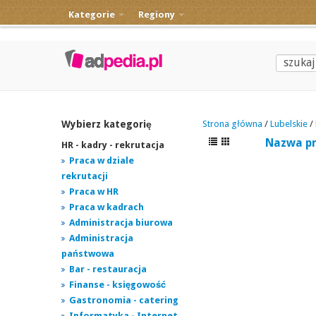
Kategorie
Regiony
Wybierz kategorię
Strona główna
/
Lubelskie
/
Nazwa p
HR - kadry - rekrutacja
Praca w dziale
rekrutacji
Praca w HR
Praca w kadrach
Administracja biurowa
Administracja
państwowa
Bar - restauracja
Finanse - księgowość
Gastronomia - catering
Informatyka - Internet