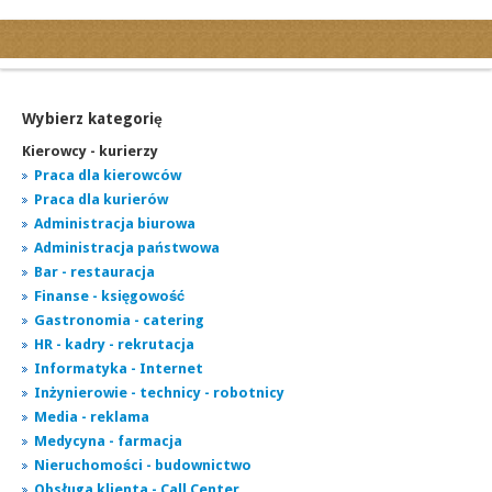
Kategorie
Ogłoszenia drobne
Ogłoszenia motoryzacyjne
Wybierz kategorię
Ogłoszenia nieruchomości
Kierowcy - kurierzy
Ogłoszenia praca
Praca dla kierowców
Praca dla kurierów
Ogłoszenia turystyka
Administracja biurowa
Ogłoszenia towarzyskie
Administracja państwowa
Regiony
Bar - restauracja
miasta...
Finanse - księgowość
Gastronomia - catering
HR - kadry - rekrutacja
Informatyka - Internet
Inżynierowie - technicy - robotnicy
Media - reklama
Medycyna - farmacja
Nieruchomości - budownictwo
Obsługa klienta - Call Center