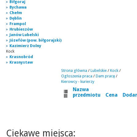
Biłgoraj
Bychawa
Chełm
Dęblin
Frampol
Hrubieszów
Janów Lubelski
Józefów (pow. biłgorajski)
Kazimierz Dolny
Kock
Krasnobród
Krasnystaw
Strona główna
/
Lubelskie
/
Kock
/
Ogłoszenia praca
/
Dam pracę
/
Kierowcy - kurierzy
Nazwa
przedmiotu
Cena
Doda
Ciekawe miejsca: