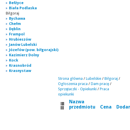
Bełżyce
Biała Podlaska
Biłgoraj
Bychawa
Chełm
Dęblin
Frampol
Hrubieszów
Janów Lubelski
Józefów (pow. biłgorajski)
Kazimierz Dolny
Kock
Krasnobród
Krasnystaw
Strona główna
/
Lubelskie
/
Biłgoraj
/
Ogłoszenia praca
/
Dam pracę
/
Sprzątaczki - Opiekunki
/
Praca
opiekunki
Nazwa
przedmiotu
Cena
Doda