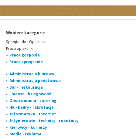
Kategorie
Ogłoszenia drobne
Ogłoszenia motoryzacyjne
Wybierz kategorię
Ogłoszenia nieruchomości
Sprzątaczki - Opiekunki
Ogłoszenia praca
Praca opiekunki
Praca gosposie
Ogłoszenia turystyka
Praca sprzątanie
Ogłoszenia towarzyskie
Regiony
Administracja biurowa
miasta...
Administracja państwowa
Bar - restauracja
Finanse - księgowość
Gastronomia - catering
HR - kadry - rekrutacja
Informatyka - Internet
Inżynierowie - technicy - robotnicy
Kierowcy - kurierzy
Media - reklama