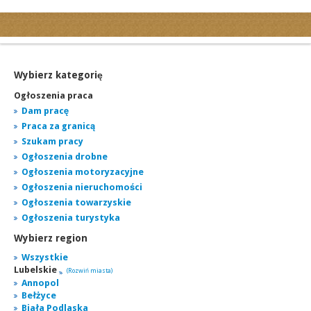
Kategorie
Ogłoszenia drobne
Ogłoszenia motoryzacyjne
Wybierz kategorię
Ogłoszenia nieruchomości
Ogłoszenia praca
Ogłoszenia praca
Dam pracę
Praca za granicą
Ogłoszenia turystyka
Szukam pracy
Ogłoszenia towarzyskie
Ogłoszenia drobne
Regiony
Ogłoszenia motoryzacyjne
miasta...
Ogłoszenia nieruchomości
Ogłoszenia towarzyskie
Ogłoszenia turystyka
Wybierz region
Wszystkie
Lubelskie
(Rozwiń miasta)
Annopol
Bełżyce
Biała Podlaska