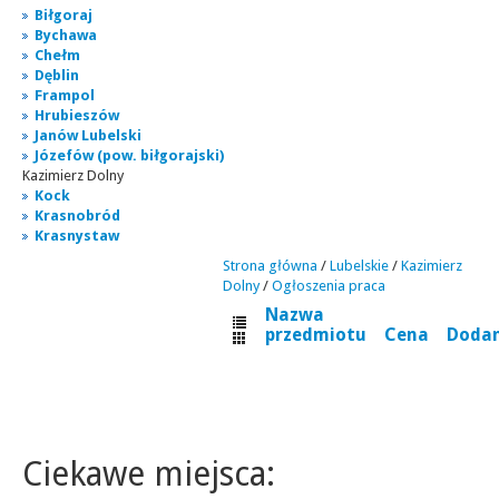
Biłgoraj
Bychawa
Chełm
Dęblin
Frampol
Hrubieszów
Janów Lubelski
Józefów (pow. biłgorajski)
Kazimierz Dolny
Kock
Krasnobród
Krasnystaw
Strona główna
/
Lubelskie
/
Kazimierz
Dolny
/
Ogłoszenia praca
Nazwa
przedmiotu
Cena
Doda
Ciekawe miejsca: