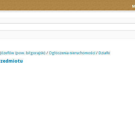
M
Józefów (pow. biłgorajski)
/
Ogłoszenia nieruchomości
/
Działki
rzedmiotu