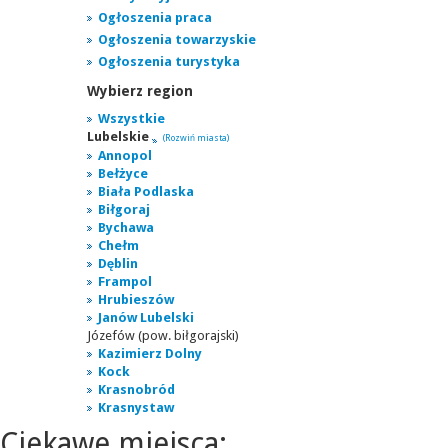
Ogłoszenia praca
Ogłoszenia towarzyskie
Ogłoszenia turystyka
Wybierz region
Wszystkie
Lubelskie
(Rozwiń miasta)
Annopol
Bełżyce
Biała Podlaska
Biłgoraj
Bychawa
Chełm
Dęblin
Frampol
Hrubieszów
Janów Lubelski
Józefów (pow. biłgorajski)
Kazimierz Dolny
Kock
Krasnobród
Krasnystaw
Ciekawe miejsca: