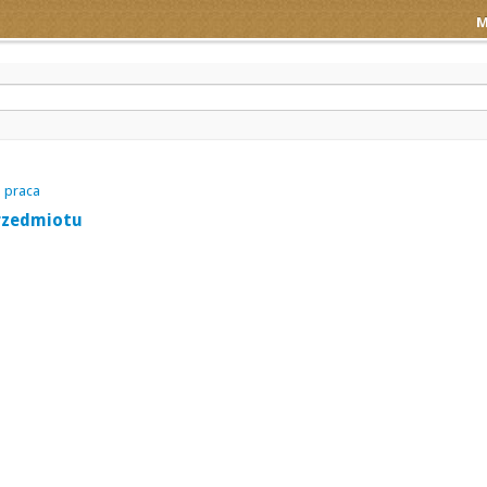
M
 praca
rzedmiotu