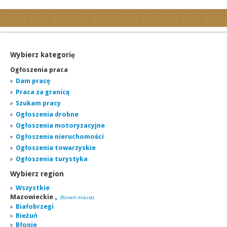
Kategorie
Ogłoszenia drobne
Ogłoszenia motoryzacyjne
Wybierz kategorię
Ogłoszenia nieruchomości
Ogłoszenia praca
Ogłoszenia praca
Dam pracę
Praca za granicą
Ogłoszenia turystyka
Szukam pracy
Ogłoszenia towarzyskie
Ogłoszenia drobne
Regiony
Ogłoszenia motoryzacyjne
miasta...
Ogłoszenia nieruchomości
Ogłoszenia towarzyskie
Ogłoszenia turystyka
Wybierz region
Wszystkie
Mazowieckie
(Rozwiń miasta)
Białobrzegi
Bieżuń
Błonie