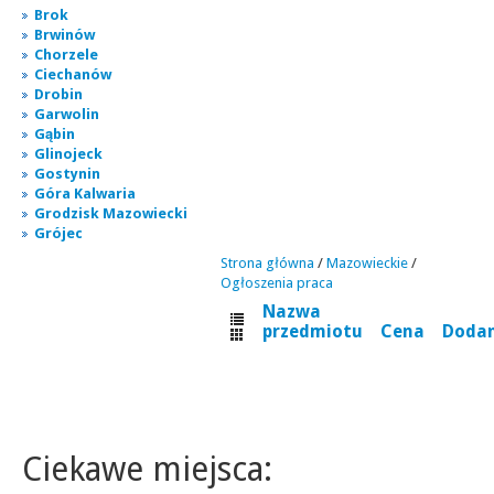
Brok
Brwinów
Chorzele
Ciechanów
Drobin
Garwolin
Gąbin
Glinojeck
Gostynin
Góra Kalwaria
Grodzisk Mazowiecki
Grójec
Strona główna
/
Mazowieckie
/
Ogłoszenia praca
Nazwa
przedmiotu
Cena
Doda
Ciekawe miejsca: