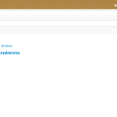
M
a drobne
rzedmiotu