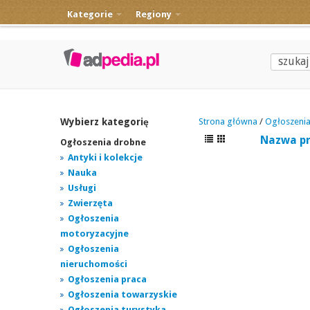
Kategorie
Regiony
Wybierz kategorię
Strona główna
/
Ogłoszeni
Nazwa p
Ogłoszenia drobne
Antyki i kolekcje
Nauka
Usługi
Zwierzęta
Ogłoszenia
motoryzacyjne
Ogłoszenia
nieruchomości
Ogłoszenia praca
Ogłoszenia towarzyskie
Ogłoszenia turystyka