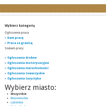
Kategorie
Ogłoszenia drobne
Ogłoszenia motoryzacyjne
Wybierz kategorię
Ogłoszenia nieruchomości
Ogłoszenia praca
Ogłoszenia praca
Dam pracę
Praca za granicą
Ogłoszenia turystyka
Szukam pracy
Ogłoszenia towarzyskie
Regiony
Ogłoszenia drobne
miasta...
Ogłoszenia motoryzacyjne
Ogłoszenia nieruchomości
Ogłoszenia towarzyskie
Ogłoszenia turystyka
Wybierz miasto:
Wszystkie
Mazowieckie
Lubelskie