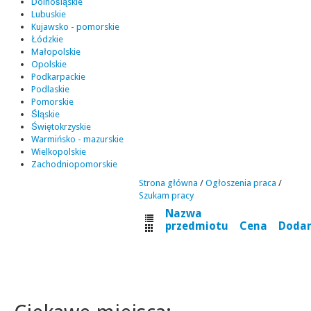
Dolnośląskie
Lubuskie
Kujawsko - pomorskie
Łódzkie
Małopolskie
Opolskie
Podkarpackie
Podlaskie
Pomorskie
Śląskie
Świętokrzyskie
Warmińsko - mazurskie
Wielkopolskie
Zachodniopomorskie
Strona główna
/
Ogłoszenia praca
/
Szukam pracy
Nazwa
przedmiotu
Cena
Doda