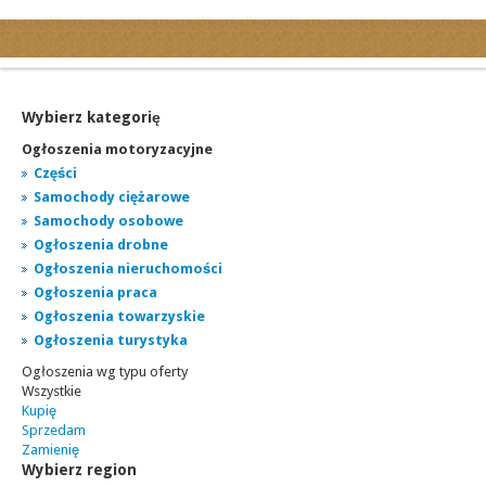
Kategorie
Ogłoszenia drobne
Ogłoszenia motoryzacyjne
Wybierz kategorię
Ogłoszenia nieruchomości
Ogłoszenia motoryzacyjne
Ogłoszenia praca
Części
Samochody ciężarowe
Ogłoszenia turystyka
Samochody osobowe
Ogłoszenia towarzyskie
Ogłoszenia drobne
Regiony
Ogłoszenia nieruchomości
miasta...
Ogłoszenia praca
Ogłoszenia towarzyskie
Ogłoszenia turystyka
Ogłoszenia wg typu oferty
Wszystkie
Kupię
Sprzedam
Zamienię
Wybierz region