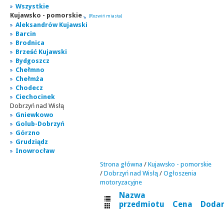
Wszystkie
Kujawsko - pomorskie
(Rozwiń miasta)
Aleksandrów Kujawski
Barcin
Brodnica
Brześć Kujawski
Bydgoszcz
Chełmno
Chełmża
Chodecz
Ciechocinek
Dobrzyń nad Wisłą
Gniewkowo
Golub-Dobrzyń
Górzno
Grudziądz
Inowrocław
Strona główna
/
Kujawsko - pomorskie
/
Dobrzyń nad Wisłą
/
Ogłoszenia
motoryzacyjne
Nazwa
przedmiotu
Cena
Doda