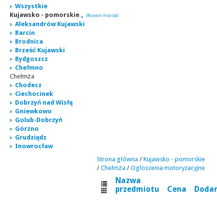
Wszystkie
Kujawsko - pomorskie
(Rozwiń miasta)
Aleksandrów Kujawski
Barcin
Brodnica
Brześć Kujawski
Bydgoszcz
Chełmno
Chełmża
Chodecz
Ciechocinek
Dobrzyń nad Wisłą
Gniewkowo
Golub-Dobrzyń
Górzno
Grudziądz
Inowrocław
Strona główna
/
Kujawsko - pomorskie
/
Chełmża
/
Ogłoszenia motoryzacyjne
Nazwa
przedmiotu
Cena
Doda