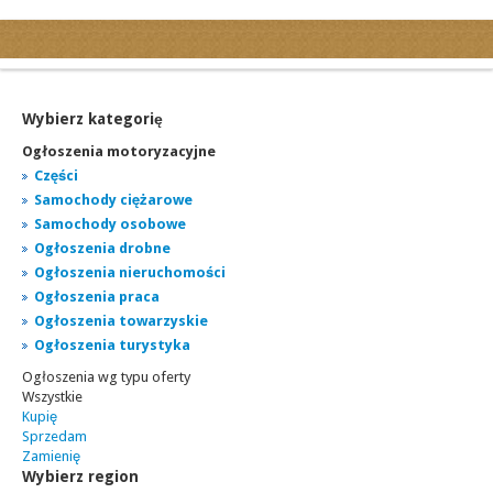
Kategorie
Ogłoszenia drobne
Ogłoszenia motoryzacyjne
Wybierz kategorię
Ogłoszenia nieruchomości
Ogłoszenia motoryzacyjne
Ogłoszenia praca
Części
Samochody ciężarowe
Ogłoszenia turystyka
Samochody osobowe
Ogłoszenia towarzyskie
Ogłoszenia drobne
Regiony
Ogłoszenia nieruchomości
miasta...
Ogłoszenia praca
Ogłoszenia towarzyskie
Ogłoszenia turystyka
Ogłoszenia wg typu oferty
Wszystkie
Kupię
Sprzedam
Zamienię
Wybierz region