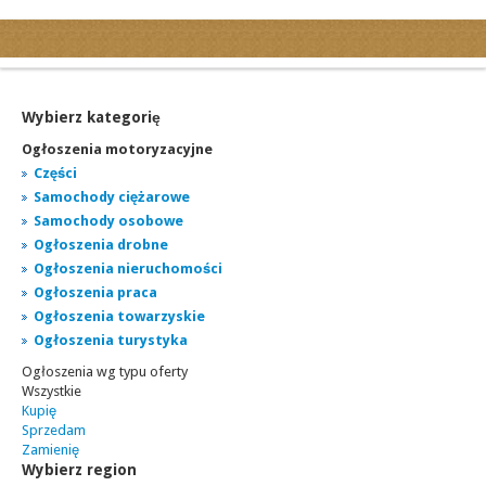
Kategorie
Ogłoszenia drobne
Ogłoszenia motoryzacyjne
Wybierz kategorię
Ogłoszenia nieruchomości
Ogłoszenia motoryzacyjne
Ogłoszenia praca
Części
Samochody ciężarowe
Ogłoszenia turystyka
Samochody osobowe
Ogłoszenia towarzyskie
Ogłoszenia drobne
Regiony
Ogłoszenia nieruchomości
miasta...
Ogłoszenia praca
Ogłoszenia towarzyskie
Ogłoszenia turystyka
Ogłoszenia wg typu oferty
Wszystkie
Kupię
Sprzedam
Zamienię
Wybierz region