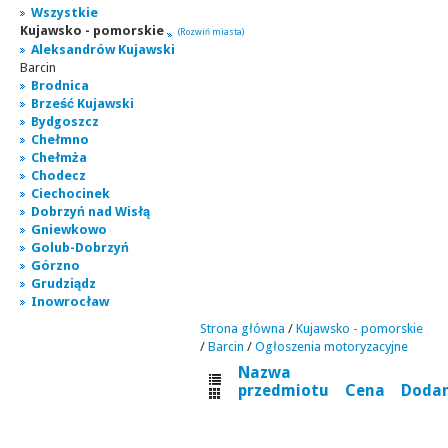
Wszystkie
Kujawsko - pomorskie
(Rozwiń miasta)
Aleksandrów Kujawski
Barcin
Brodnica
Brześć Kujawski
Bydgoszcz
Chełmno
Chełmża
Chodecz
Ciechocinek
Dobrzyń nad Wisłą
Gniewkowo
Golub-Dobrzyń
Górzno
Grudziądz
Inowrocław
Strona główna
/
Kujawsko - pomorskie
/
Barcin
/
Ogłoszenia motoryzacyjne
Nazwa
przedmiotu
Cena
Doda