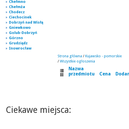
Chełmno
Chełmża
Chodecz
Ciechocinek
Dobrzyń nad Wisłą
Gniewkowo
Golub-Dobrzyń
Górzno
Grudziądz
Inowrocław
Strona główna
/
Kujawsko - pomorskie
/
Wszystkie ogłoszenia
Nazwa
przedmiotu
Cena
Doda
Ciekawe miejsca: