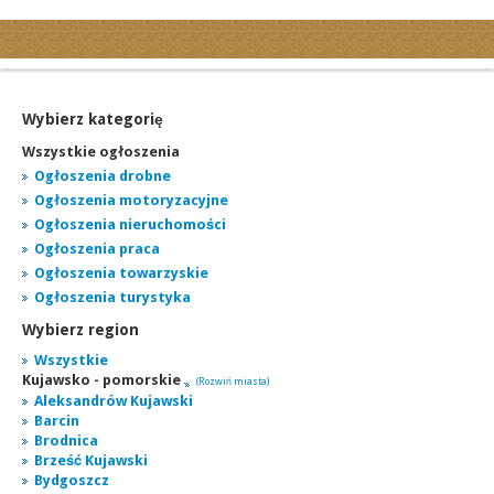
Kategorie
Ogłoszenia drobne
Ogłoszenia motoryzacyjne
Wybierz kategorię
Ogłoszenia nieruchomości
Wszystkie ogłoszenia
Ogłoszenia praca
Ogłoszenia drobne
Ogłoszenia motoryzacyjne
Ogłoszenia turystyka
Ogłoszenia nieruchomości
Ogłoszenia towarzyskie
Ogłoszenia praca
Regiony
Ogłoszenia towarzyskie
miasta...
Ogłoszenia turystyka
Wybierz region
Wszystkie
Kujawsko - pomorskie
(Rozwiń miasta)
Aleksandrów Kujawski
Barcin
Brodnica
Brześć Kujawski
Bydgoszcz