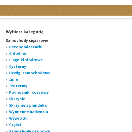
Kategorie
Ogłoszenia drobne
Ogłoszenia motoryzacyjne
Wybierz kategorię
Ogłoszenia nieruchomości
Samochody ciężarowe
Ogłoszenia praca
Betonomieszarki
Chłodnie
Ogłoszenia turystyka
Ciągniki siodłowe
Ogłoszenia towarzyskie
Cysterny
Regiony
Dźwigi samochodowe
miasta...
Inne
Izotermy
Podnośniki koszowe
Skrzynie
Skrzynie z plandeką
Wymienne nadwozia
Wywrotki
Części
Samochody osobowe