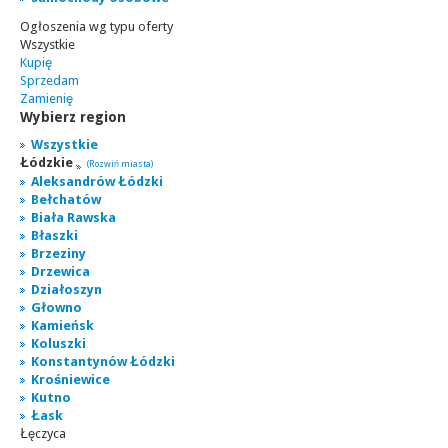
Ogłoszenia wg typu oferty
Wszystkie
Kupię
Sprzedam
Zamienię
Wybierz region
Wszystkie
Łódzkie
(Rozwiń miasta)
Aleksandrów Łódzki
Bełchatów
Biała Rawska
Błaszki
Brzeziny
Drzewica
Działoszyn
Głowno
Kamieńsk
Koluszki
Konstantynów Łódzki
Krośniewice
Kutno
Łask
Łęczyca