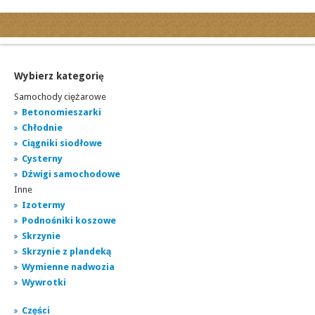
Kategorie
Ogłoszenia drobne
Ogłoszenia motoryzacyjne
Wybierz kategorię
Ogłoszenia nieruchomości
Samochody ciężarowe
Ogłoszenia praca
Betonomieszarki
Chłodnie
Ogłoszenia turystyka
Ciągniki siodłowe
Ogłoszenia towarzyskie
Cysterny
Regiony
Dźwigi samochodowe
miasta...
Inne
Izotermy
Podnośniki koszowe
Skrzynie
Skrzynie z plandeką
Wymienne nadwozia
Wywrotki
Części