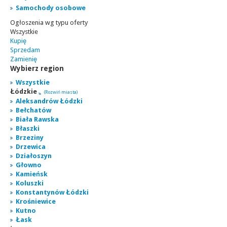
Samochody osobowe
Ogłoszenia wg typu oferty
Wszystkie
Kupię
Sprzedam
Zamienię
Wybierz region
Wszystkie
Łódzkie
(Rozwiń miasta)
Aleksandrów Łódzki
Bełchatów
Biała Rawska
Błaszki
Brzeziny
Drzewica
Działoszyn
Głowno
Kamieńsk
Koluszki
Konstantynów Łódzki
Krośniewice
Kutno
Łask