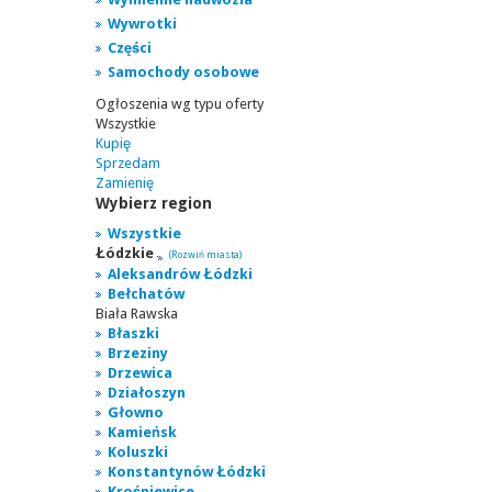
Wywrotki
Części
Samochody osobowe
Ogłoszenia wg typu oferty
Wszystkie
Kupię
Sprzedam
Zamienię
Wybierz region
Wszystkie
Łódzkie
(Rozwiń miasta)
Aleksandrów Łódzki
Bełchatów
Biała Rawska
Błaszki
Brzeziny
Drzewica
Działoszyn
Głowno
Kamieńsk
Koluszki
Konstantynów Łódzki
Krośniewice