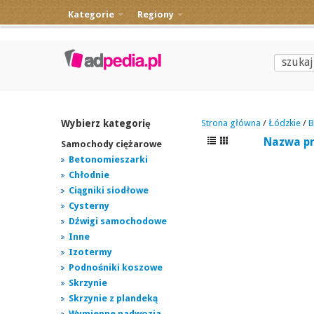
Kategorie
Regiony
Wybierz kategorię
Strona główna
/
Łódzkie
/
B
Nazwa p
Samochody ciężarowe
Betonomieszarki
Chłodnie
Ciągniki siodłowe
Cysterny
Dźwigi samochodowe
Inne
Izotermy
Podnośniki koszowe
Skrzynie
Skrzynie z plandeką
Wymienne nadwozia