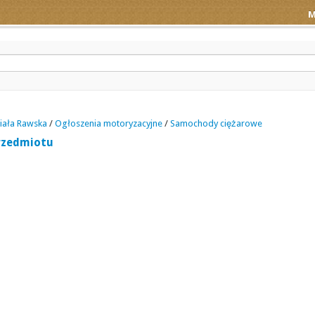
M
iała Rawska
/
Ogłoszenia motoryzacyjne
/
Samochody ciężarowe
rzedmiotu