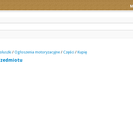
M
oluszki
/
Ogłoszenia motoryzacyjne
/
Części
/
Kupię
rzedmiotu