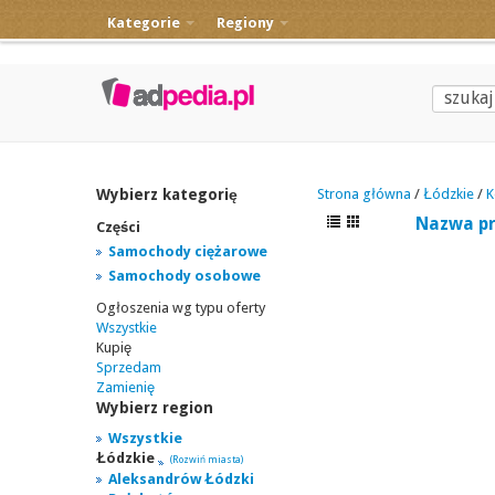
Kategorie
Regiony
Wybierz kategorię
Strona główna
/
Łódzkie
/
K
Nazwa p
Części
Samochody ciężarowe
Samochody osobowe
Ogłoszenia wg typu oferty
Wszystkie
Kupię
Sprzedam
Zamienię
Wybierz region
Wszystkie
Łódzkie
(Rozwiń miasta)
Aleksandrów Łódzki