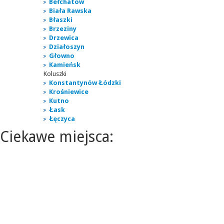
Bełchatów
Biała Rawska
Błaszki
Brzeziny
Drzewica
Działoszyn
Głowno
Kamieńsk
Koluszki
Konstantynów Łódzki
Krośniewice
Kutno
Łask
Łęczyca
Ciekawe miejsca: