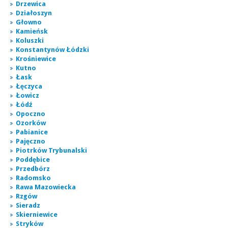
Drzewica
Działoszyn
Głowno
Kamieńsk
Koluszki
Konstantynów Łódzki
Krośniewice
Kutno
Łask
Łęczyca
Łowicz
Łódź
Opoczno
Ozorków
Pabianice
Pajęczno
Piotrków Trybunalski
Poddębice
Przedbórz
Radomsko
Rawa Mazowiecka
Rzgów
Sieradz
Skierniewice
Stryków