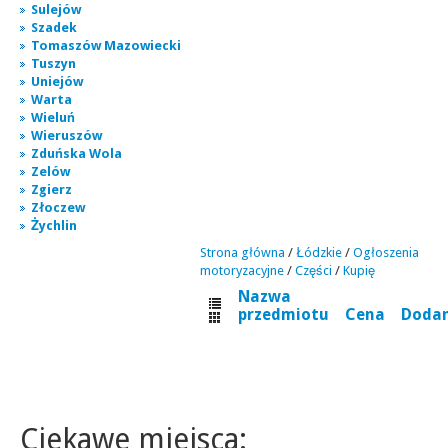
Sulejów
Szadek
Tomaszów Mazowiecki
Tuszyn
Uniejów
Warta
Wieluń
Wieruszów
Zduńska Wola
Zelów
Zgierz
Złoczew
Żychlin
Strona główna
/
Łódzkie
/
Ogłoszenia
motoryzacyjne
/
Części
/
Kupię
Nazwa
przedmiotu
Cena
Doda
Ciekawe miejsca: