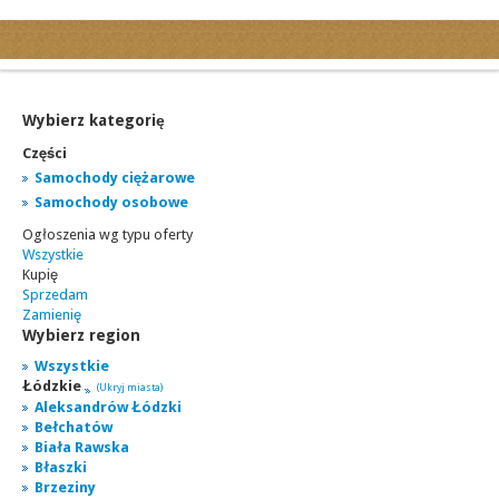
Kategorie
Ogłoszenia drobne
Ogłoszenia motoryzacyjne
Wybierz kategorię
Ogłoszenia nieruchomości
Części
Ogłoszenia praca
Samochody ciężarowe
Samochody osobowe
Ogłoszenia turystyka
Ogłoszenia wg typu oferty
Ogłoszenia towarzyskie
Wszystkie
Regiony
Kupię
Sprzedam
miasta...
Zamienię
Wybierz region
Wszystkie
Łódzkie
(Ukryj miasta)
Aleksandrów Łódzki
Bełchatów
Biała Rawska
Błaszki
Brzeziny