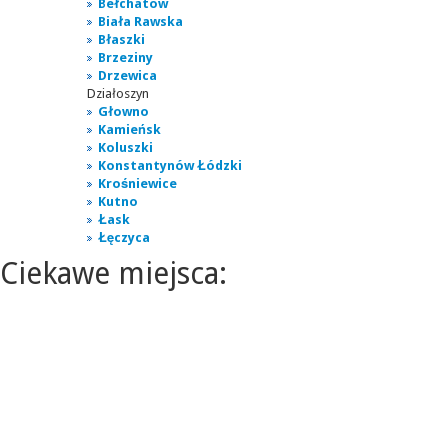
Bełchatów
Biała Rawska
Błaszki
Brzeziny
Drzewica
Działoszyn
Głowno
Kamieńsk
Koluszki
Konstantynów Łódzki
Krośniewice
Kutno
Łask
Łęczyca
Ciekawe miejsca: