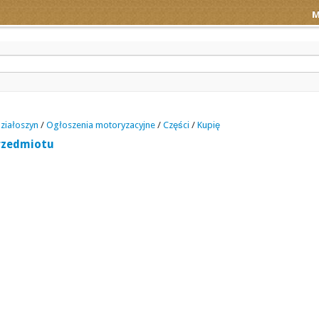
M
ziałoszyn
/
Ogłoszenia motoryzacyjne
/
Części
/
Kupię
rzedmiotu