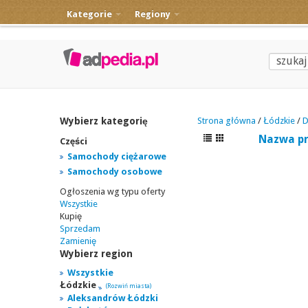
Kategorie
Regiony
Wybierz kategorię
Strona główna
/
Łódzkie
/
D
Nazwa p
Części
Samochody ciężarowe
Samochody osobowe
Ogłoszenia wg typu oferty
Wszystkie
Kupię
Sprzedam
Zamienię
Wybierz region
Wszystkie
Łódzkie
(Rozwiń miasta)
Aleksandrów Łódzki