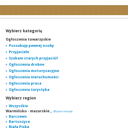
Kategorie
Ogłoszenia drobne
Ogłoszenia motoryzacyjne
Wybierz kategorię
Ogłoszenia nieruchomości
Ogłoszenia towarzyskie
Ogłoszenia praca
Poszukuję pewnej osoby
Przyjaciele
Ogłoszenia turystyka
Szukam starych przyjaciół
Ogłoszenia towarzyskie
Ogłoszenia drobne
Regiony
Ogłoszenia motoryzacyjne
miasta...
Ogłoszenia nieruchomości
Ogłoszenia praca
Ogłoszenia turystyka
Wybierz region
Wszystkie
Warmińsko - mazurskie
(Rozwiń miasta)
Barczewo
Bartoszyce
Biała Piska