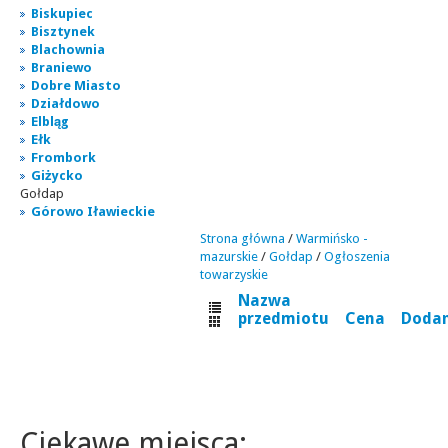
Biskupiec
Bisztynek
Blachownia
Braniewo
Dobre Miasto
Działdowo
Elbląg
Ełk
Frombork
Giżycko
Gołdap
Górowo Iławieckie
Strona główna
/
Warmińsko -
mazurskie
/
Gołdap
/
Ogłoszenia
towarzyskie
Nazwa
przedmiotu
Cena
Doda
Ciekawe miejsca: