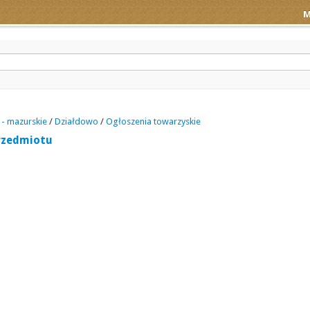
M
- mazurskie
/
Działdowo
/
Ogłoszenia towarzyskie
rzedmiotu