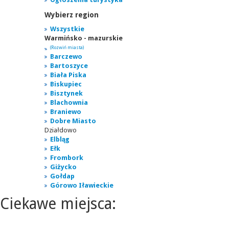
Wybierz region
Wszystkie
Warmińsko - mazurskie
(Rozwiń miasta)
Barczewo
Bartoszyce
Biała Piska
Biskupiec
Bisztynek
Blachownia
Braniewo
Dobre Miasto
Działdowo
Elbląg
Ełk
Frombork
Giżycko
Gołdap
Górowo Iławieckie
Ciekawe miejsca: