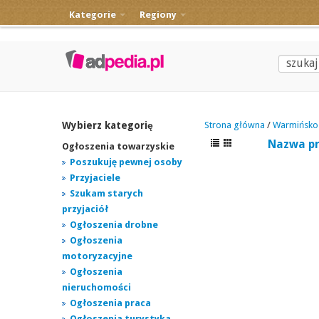
Kategorie
Regiony
Wybierz kategorię
Strona główna
/
Warmińsko 
Nazwa p
Ogłoszenia towarzyskie
Poszukuję pewnej osoby
Przyjaciele
Szukam starych
przyjaciół
Ogłoszenia drobne
Ogłoszenia
motoryzacyjne
Ogłoszenia
nieruchomości
Ogłoszenia praca
Ogłoszenia turystyka