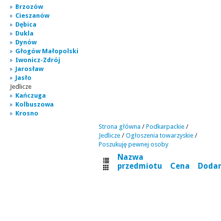
Brzozów
Cieszanów
Dębica
Dukla
Dynów
Głogów Małopolski
Iwonicz-Zdrój
Jarosław
Jasło
Jedlicze
Kańczuga
Kolbuszowa
Krosno
Strona główna
/
Podkarpackie
/
Jedlicze
/
Ogłoszenia towarzyskie
/
Poszukuję pewnej osoby
Nazwa
przedmiotu
Cena
Doda