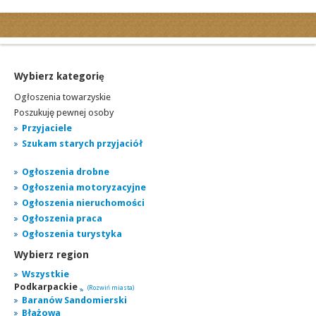
Kategorie
Ogłoszenia drobne
Ogłoszenia motoryzacyjne
Wybierz kategorię
Ogłoszenia nieruchomości
Ogłoszenia towarzyskie
Ogłoszenia praca
Poszukuję pewnej osoby
Przyjaciele
Ogłoszenia turystyka
Szukam starych przyjaciół
Ogłoszenia towarzyskie
Regiony
Ogłoszenia drobne
miasta...
Ogłoszenia motoryzacyjne
Ogłoszenia nieruchomości
Ogłoszenia praca
Ogłoszenia turystyka
Wybierz region
Wszystkie
Podkarpackie
(Rozwiń miasta)
Baranów Sandomierski
Błażowa