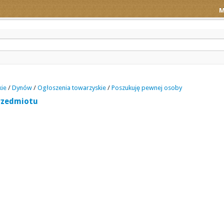
M
ie
/
Dynów
/
Ogłoszenia towarzyskie
/
Poszukuję pewnej osoby
rzedmiotu