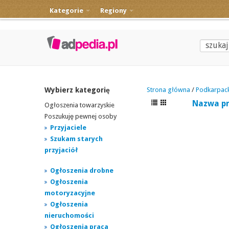
Kategorie
Regiony
Wybierz kategorię
Strona główna
/
Podkarpack
Nazwa p
Ogłoszenia towarzyskie
Poszukuję pewnej osoby
Przyjaciele
Szukam starych
przyjaciół
Ogłoszenia drobne
Ogłoszenia
motoryzacyjne
Ogłoszenia
nieruchomości
Ogłoszenia praca