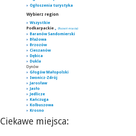
Ogłoszenia turystyka
Wybierz region
Wszystkie
Podkarpackie
(Rozwiń miasta)
Baranów Sandomierski
Błażowa
Brzozów
Cieszanów
Dębica
Dukla
Dynów
Głogów Małopolski
Iwonicz-Zdrój
Jarosław
Jasło
Jedlicze
Kańczuga
Kolbuszowa
Krosno
Ciekawe miejsca: