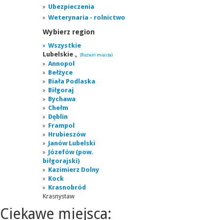
Ubezpieczenia
Weterynaria - rolnictwo
Wybierz region
Wszystkie
Lubelskie
(Rozwiń miasta)
Annopol
Bełżyce
Biała Podlaska
Biłgoraj
Bychawa
Chełm
Dęblin
Frampol
Hrubieszów
Janów Lubelski
Józefów (pow.
biłgorajski)
Kazimierz Dolny
Kock
Krasnobród
Krasnystaw
Ciekawe miejsca: