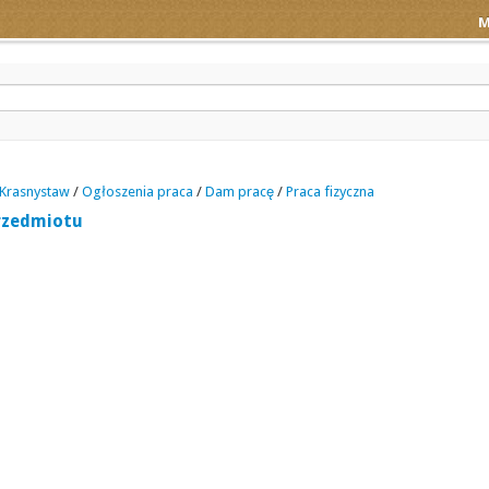
M
Krasnystaw
/
Ogłoszenia praca
/
Dam pracę
/
Praca fizyczna
rzedmiotu