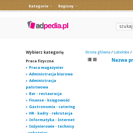
Kategorie
Regiony
Wybierz kategorię
Strona główna
/
Lubelskie
/
Nazwa p
Praca fizyczna
Praca magazynier
Administracja biurowa
Administracja
państwowa
Bar - restauracja
Finanse - księgowość
Gastronomia - catering
HR - kadry - rekrutacja
Informatyka - Internet
Inżynierowie - technicy
- robotnicy