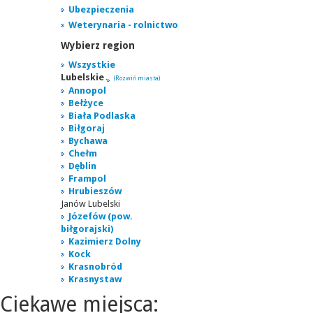
Ubezpieczenia
Weterynaria - rolnictwo
Wybierz region
Wszystkie
Lubelskie
(Rozwiń miasta)
Annopol
Bełżyce
Biała Podlaska
Biłgoraj
Bychawa
Chełm
Dęblin
Frampol
Hrubieszów
Janów Lubelski
Józefów (pow.
biłgorajski)
Kazimierz Dolny
Kock
Krasnobród
Krasnystaw
Ciekawe miejsca: