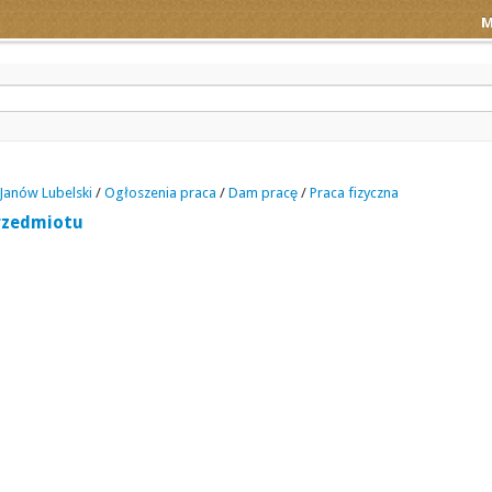
M
Janów Lubelski
/
Ogłoszenia praca
/
Dam pracę
/
Praca fizyczna
rzedmiotu