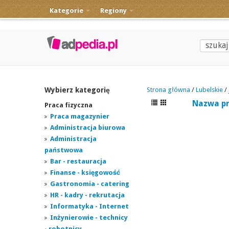
Kategorie
Regiony
Wybierz kategorię
Strona główna
/
Lubelskie
/
Nazwa p
Praca fizyczna
Praca magazynier
Administracja biurowa
Administracja
państwowa
Bar - restauracja
Finanse - księgowość
Gastronomia - catering
HR - kadry - rekrutacja
Informatyka - Internet
Inżynierowie - technicy
- robotnicy