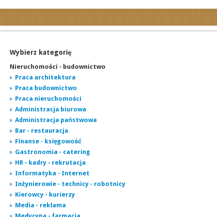
Kategorie
Ogłoszenia drobne
Ogłoszenia motoryzacyjne
Wybierz kategorię
Ogłoszenia nieruchomości
Nieruchomości - budownictwo
Ogłoszenia praca
Praca architektura
Praca budownictwo
Ogłoszenia turystyka
Praca nieruchomości
Ogłoszenia towarzyskie
Administracja biurowa
Regiony
Administracja państwowa
miasta...
Bar - restauracja
Finanse - księgowość
Gastronomia - catering
HR - kadry - rekrutacja
Informatyka - Internet
Inżynierowie - technicy - robotnicy
Kierowcy - kurierzy
Media - reklama
Medycyna - farmacja