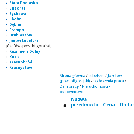
Biała Podlaska
Biłgoraj
Bychawa
Chełm
Dęblin
Frampol
Hrubieszów
Janów Lubelski
Józefów (pow. biłgorajski)
Kazimierz Dolny
Kock
Krasnobród
Krasnystaw
Strona główna
/
Lubelskie
/
Józefów
(pow. biłgorajski)
/
Ogłoszenia praca
/
Dam pracę
/
Nieruchomości -
budownictwo
Nazwa
przedmiotu
Cena
Doda