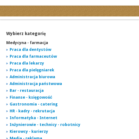
Kategorie
Ogłoszenia drobne
Ogłoszenia motoryzacyjne
Wybierz kategorię
Ogłoszenia nieruchomości
Medycyna - farmacja
Ogłoszenia praca
Praca dla dentystów
Praca dla farmaceutów
Ogłoszenia turystyka
Praca dla lekarzy
Ogłoszenia towarzyskie
Praca dla pielęgniarek
Regiony
Administracja biurowa
miasta...
Administracja państwowa
Bar - restauracja
Finanse - księgowość
Gastronomia - catering
HR - kadry - rekrutacja
Informatyka - Internet
Inżynierowie - technicy - robotnicy
Kierowcy - kurierzy
Media - reklama