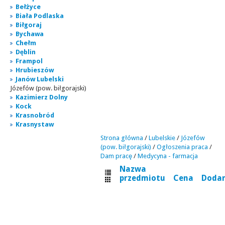
Bełżyce
Biała Podlaska
Biłgoraj
Bychawa
Chełm
Dęblin
Frampol
Hrubieszów
Janów Lubelski
Józefów (pow. biłgorajski)
Kazimierz Dolny
Kock
Krasnobród
Krasnystaw
Strona główna
/
Lubelskie
/
Józefów
(pow. biłgorajski)
/
Ogłoszenia praca
/
Dam pracę
/
Medycyna - farmacja
Nazwa
przedmiotu
Cena
Doda