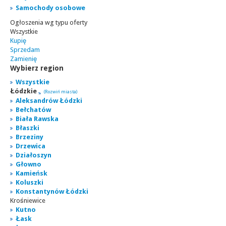
Samochody osobowe
Ogłoszenia wg typu oferty
Wszystkie
Kupię
Sprzedam
Zamienię
Wybierz region
Wszystkie
Łódzkie
(Rozwiń miasta)
Aleksandrów Łódzki
Bełchatów
Biała Rawska
Błaszki
Brzeziny
Drzewica
Działoszyn
Głowno
Kamieńsk
Koluszki
Konstantynów Łódzki
Krośniewice
Kutno
Łask