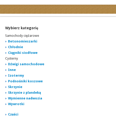
Kategorie
Ogłoszenia drobne
Ogłoszenia motoryzacyjne
Wybierz kategorię
Ogłoszenia nieruchomości
Samochody ciężarowe
Ogłoszenia praca
Betonomieszarki
Chłodnie
Ogłoszenia turystyka
Ciągniki siodłowe
Ogłoszenia towarzyskie
Cysterny
Regiony
Dźwigi samochodowe
miasta...
Inne
Izotermy
Podnośniki koszowe
Skrzynie
Skrzynie z plandeką
Wymienne nadwozia
Wywrotki
Części