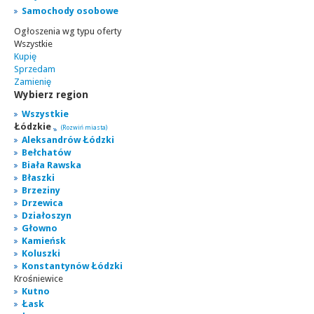
Samochody osobowe
Ogłoszenia wg typu oferty
Wszystkie
Kupię
Sprzedam
Zamienię
Wybierz region
Wszystkie
Łódzkie
(Rozwiń miasta)
Aleksandrów Łódzki
Bełchatów
Biała Rawska
Błaszki
Brzeziny
Drzewica
Działoszyn
Głowno
Kamieńsk
Koluszki
Konstantynów Łódzki
Krośniewice
Kutno
Łask