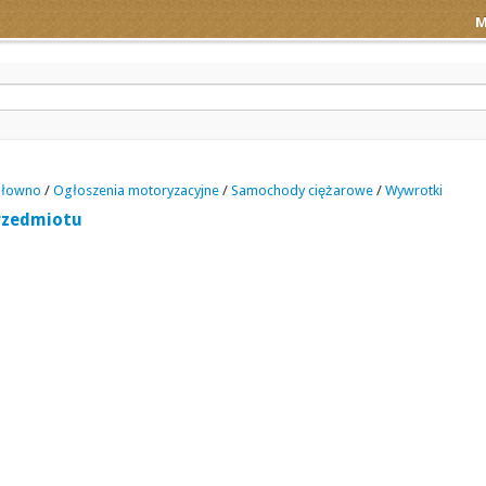
M
łowno
/
Ogłoszenia motoryzacyjne
/
Samochody ciężarowe
/
Wywrotki
rzedmiotu