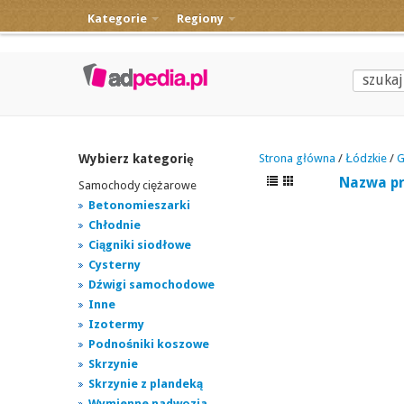
Kategorie
Regiony
Wybierz kategorię
Strona główna
/
Łódzkie
/
G
Nazwa p
Samochody ciężarowe
Betonomieszarki
Chłodnie
Ciągniki siodłowe
Cysterny
Dźwigi samochodowe
Inne
Izotermy
Podnośniki koszowe
Skrzynie
Skrzynie z plandeką
Wymienne nadwozia