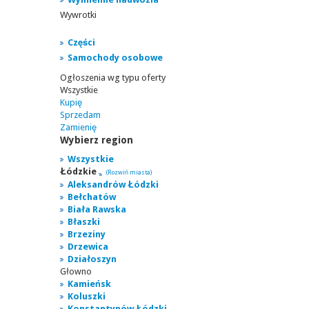
Wywrotki
Części
Samochody osobowe
Ogłoszenia wg typu oferty
Wszystkie
Kupię
Sprzedam
Zamienię
Wybierz region
Wszystkie
Łódzkie
(Rozwiń miasta)
Aleksandrów Łódzki
Bełchatów
Biała Rawska
Błaszki
Brzeziny
Drzewica
Działoszyn
Głowno
Kamieńsk
Koluszki
Konstantynów Łódzki