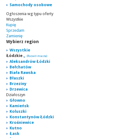
Samochody osobowe
Ogłoszenia wg typu oferty
Wszystkie
Kupię
Sprzedam
Zamienię
Wybierz region
Wszystkie
Łódzkie
(Rozwiń miasta)
Aleksandrów Łódzki
Bełchatów
Biała Rawska
Błaszki
Brzeziny
Drzewica
Działoszyn
Głowno
Kamieńsk
Koluszki
Konstantynów Łódzki
Krośniewice
Kutno
Łask