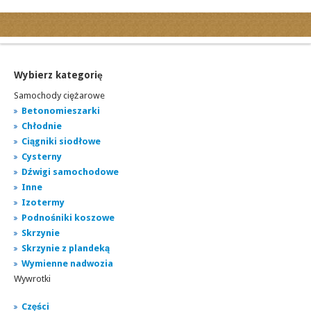
Kategorie
Ogłoszenia drobne
Ogłoszenia motoryzacyjne
Wybierz kategorię
Ogłoszenia nieruchomości
Samochody ciężarowe
Ogłoszenia praca
Betonomieszarki
Chłodnie
Ogłoszenia turystyka
Ciągniki siodłowe
Ogłoszenia towarzyskie
Cysterny
Regiony
Dźwigi samochodowe
miasta...
Inne
Izotermy
Podnośniki koszowe
Skrzynie
Skrzynie z plandeką
Wymienne nadwozia
Wywrotki
Części