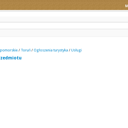
M
 pomorskie
/
Toruń
/
Ogłoszenia turystyka
/
Usługi
rzedmiotu