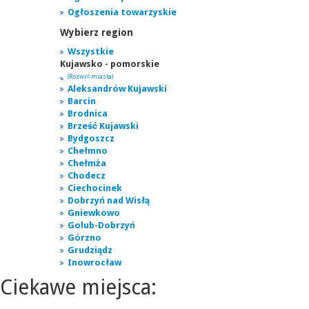
Ogłoszenia towarzyskie
Wybierz region
Wszystkie
Kujawsko - pomorskie
(Rozwiń miasta)
Aleksandrów Kujawski
Barcin
Brodnica
Brześć Kujawski
Bydgoszcz
Chełmno
Chełmża
Chodecz
Ciechocinek
Dobrzyń nad Wisłą
Gniewkowo
Golub-Dobrzyń
Górzno
Grudziądz
Inowrocław
Ciekawe miejsca: