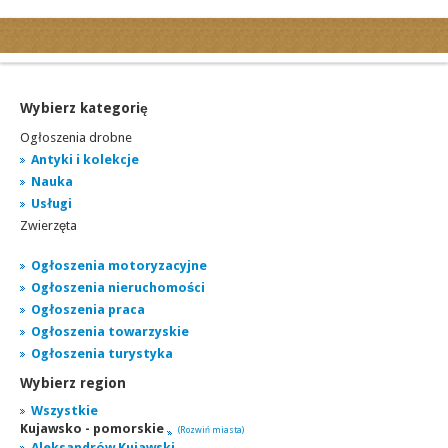
Kategorie
Ogłoszenia drobne
Ogłoszenia motoryzacyjne
Wybierz kategorię
Ogłoszenia nieruchomości
Ogłoszenia drobne
Ogłoszenia praca
Antyki i kolekcje
Nauka
Ogłoszenia turystyka
Usługi
Ogłoszenia towarzyskie
Zwierzęta
Regiony
miasta...
Ogłoszenia motoryzacyjne
Ogłoszenia nieruchomości
Ogłoszenia praca
Ogłoszenia towarzyskie
Ogłoszenia turystyka
Wybierz region
Wszystkie
Kujawsko - pomorskie
(Rozwiń miasta)
Aleksandrów Kujawski