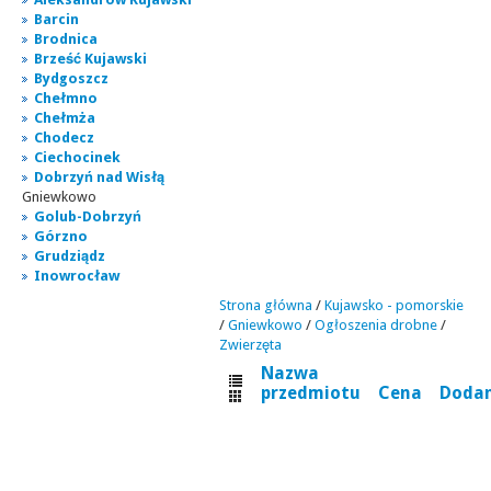
Barcin
Brodnica
Brześć Kujawski
Bydgoszcz
Chełmno
Chełmża
Chodecz
Ciechocinek
Dobrzyń nad Wisłą
Gniewkowo
Golub-Dobrzyń
Górzno
Grudziądz
Inowrocław
Strona główna
/
Kujawsko - pomorskie
/
Gniewkowo
/
Ogłoszenia drobne
/
Zwierzęta
Nazwa
przedmiotu
Cena
Doda