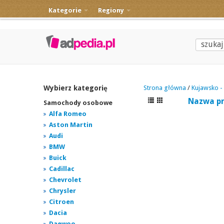
Kategorie
Regiony
Wybierz kategorię
Strona główna
/
Kujawsko -
Nazwa p
Samochody osobowe
Alfa Romeo
Aston Martin
Audi
BMW
Buick
Cadillac
Chevrolet
Chrysler
Citroen
Dacia
Daewoo