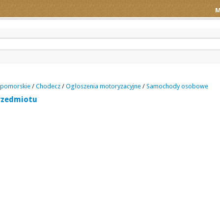
M
 pomorskie
/
Chodecz
/
Ogłoszenia motoryzacyjne
/
Samochody osobowe
rzedmiotu