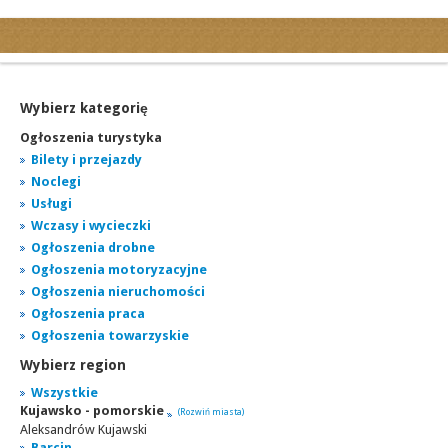
Kategorie
Ogłoszenia drobne
Ogłoszenia motoryzacyjne
Wybierz kategorię
Ogłoszenia nieruchomości
Ogłoszenia turystyka
Ogłoszenia praca
Bilety i przejazdy
Noclegi
Ogłoszenia turystyka
Usługi
Ogłoszenia towarzyskie
Wczasy i wycieczki
Regiony
Ogłoszenia drobne
miasta...
Ogłoszenia motoryzacyjne
Ogłoszenia nieruchomości
Ogłoszenia praca
Ogłoszenia towarzyskie
Wybierz region
Wszystkie
Kujawsko - pomorskie
(Rozwiń miasta)
Aleksandrów Kujawski
Barcin