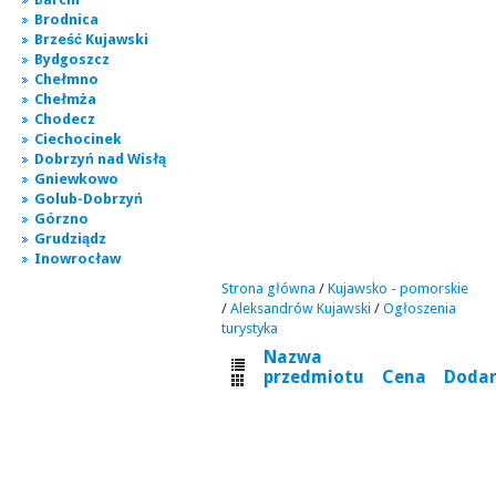
Brodnica
Brześć Kujawski
Bydgoszcz
Chełmno
Chełmża
Chodecz
Ciechocinek
Dobrzyń nad Wisłą
Gniewkowo
Golub-Dobrzyń
Górzno
Grudziądz
Inowrocław
Strona główna
/
Kujawsko - pomorskie
/
Aleksandrów Kujawski
/
Ogłoszenia
turystyka
Nazwa
przedmiotu
Cena
Doda