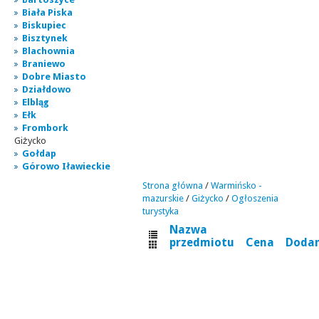
Biała Piska
Biskupiec
Bisztynek
Blachownia
Braniewo
Dobre Miasto
Działdowo
Elbląg
Ełk
Frombork
Giżycko
Gołdap
Górowo Iławieckie
Strona główna
/
Warmińsko -
mazurskie
/
Giżycko
/
Ogłoszenia
turystyka
Nazwa
przedmiotu
Cena
Doda