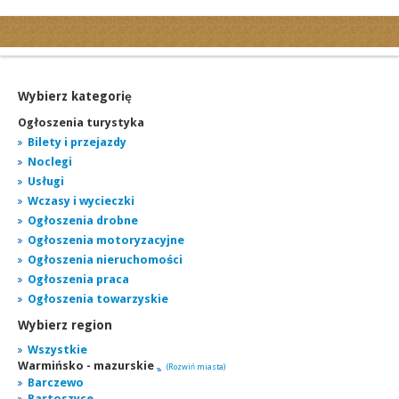
Kategorie
Ogłoszenia drobne
Ogłoszenia motoryzacyjne
Wybierz kategorię
Ogłoszenia nieruchomości
Ogłoszenia turystyka
Ogłoszenia praca
Bilety i przejazdy
Noclegi
Ogłoszenia turystyka
Usługi
Ogłoszenia towarzyskie
Wczasy i wycieczki
Regiony
Ogłoszenia drobne
miasta...
Ogłoszenia motoryzacyjne
Ogłoszenia nieruchomości
Ogłoszenia praca
Ogłoszenia towarzyskie
Wybierz region
Wszystkie
Warmińsko - mazurskie
(Rozwiń miasta)
Barczewo
Bartoszyce