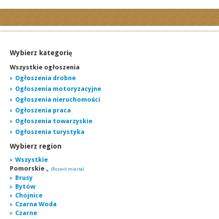
Kategorie
Ogłoszenia drobne
Ogłoszenia motoryzacyjne
Wybierz kategorię
Ogłoszenia nieruchomości
Wszystkie ogłoszenia
Ogłoszenia praca
Ogłoszenia drobne
Ogłoszenia motoryzacyjne
Ogłoszenia turystyka
Ogłoszenia nieruchomości
Ogłoszenia towarzyskie
Ogłoszenia praca
Regiony
Ogłoszenia towarzyskie
miasta...
Ogłoszenia turystyka
Wybierz region
Wszystkie
Pomorskie
(Rozwiń miasta)
Brusy
Bytów
Chojnice
Czarna Woda
Czarne