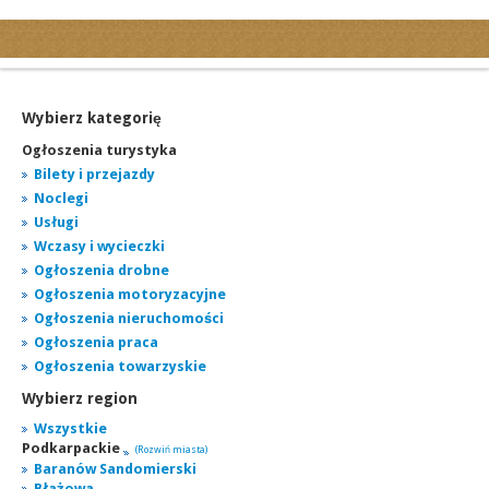
Kategorie
Ogłoszenia drobne
Ogłoszenia motoryzacyjne
Wybierz kategorię
Ogłoszenia nieruchomości
Ogłoszenia turystyka
Ogłoszenia praca
Bilety i przejazdy
Noclegi
Ogłoszenia turystyka
Usługi
Ogłoszenia towarzyskie
Wczasy i wycieczki
Regiony
Ogłoszenia drobne
miasta...
Ogłoszenia motoryzacyjne
Ogłoszenia nieruchomości
Ogłoszenia praca
Ogłoszenia towarzyskie
Wybierz region
Wszystkie
Podkarpackie
(Rozwiń miasta)
Baranów Sandomierski
Błażowa