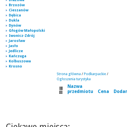
Brzozów
Cieszanów
Dębica
Dukla
Dynów
Głogów Małopolski
Iwonicz-Zdrój
Jarosław
Jasło
Jedlicze
Kańczuga
Kolbuszowa
Krosno
Strona główna
/
Podkarpackie
/
Ogłoszenia turystyka
Nazwa
przedmiotu
Cena
Doda
Ciekawe miejsca: