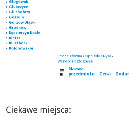
Głogówek
Głubczyce
Głuchołazy
Gogolin
Gorzów Śląski
Grodków
Kędzierzyn Koźle
Kietrz
Kluczbork
Kolonowskie
Strona główna
/
Opolskie
/
Nysa
/
Wszystkie ogłoszenia
Nazwa
przedmiotu
Cena
Doda
Ciekawe miejsca: