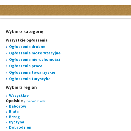
Kategorie
Ogłoszenia drobne
Ogłoszenia motoryzacyjne
Wybierz kategorię
Ogłoszenia nieruchomości
Wszystkie ogłoszenia
Ogłoszenia praca
Ogłoszenia drobne
Ogłoszenia motoryzacyjne
Ogłoszenia turystyka
Ogłoszenia nieruchomości
Ogłoszenia towarzyskie
Ogłoszenia praca
Regiony
Ogłoszenia towarzyskie
miasta...
Ogłoszenia turystyka
Wybierz region
Wszystkie
Opolskie
(Rozwiń miasta)
Baborów
Biała
Brzeg
Byczyna
Dobrodzień