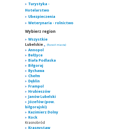
Turystyka -
Hotelarstwo
Ubezpieczenia
Weterynaria - rolnictwo
Wybierz region
Wszystkie
Lubelskie
(Rozwiń miasta)
Annopol
Bełżyce
Biała Podlaska
Biłgoraj
Bychawa
Chełm
Dęblin
Frampol
Hrubieszów
Janów Lubelski
Józefów (pow.
biłgorajski)
Kazimierz Dolny
Kock
Krasnobród
Krasnystaw