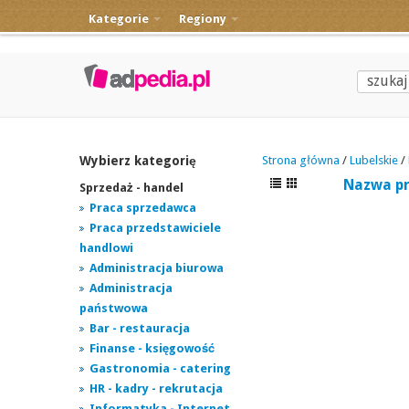
Kategorie
Regiony
Wybierz kategorię
Strona główna
/
Lubelskie
/
Nazwa p
Sprzedaż - handel
Praca sprzedawca
Praca przedstawiciele
handlowi
Administracja biurowa
Administracja
państwowa
Bar - restauracja
Finanse - księgowość
Gastronomia - catering
HR - kadry - rekrutacja
Informatyka - Internet