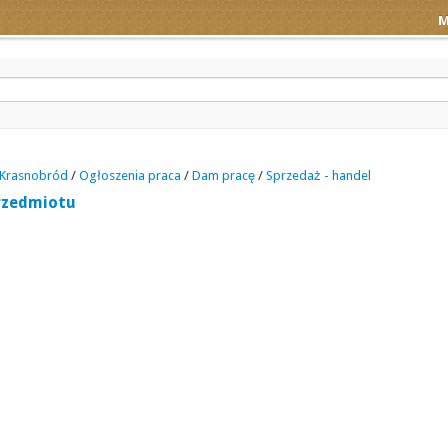
M
Krasnobród
/
Ogłoszenia praca
/
Dam pracę
/
Sprzedaż - handel
rzedmiotu