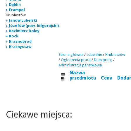
Dęblin
Frampol
Hrubieszów
Janów Lubelski
Józefów (pow. biłgorajski)
Kazimierz Dolny
Kock
Krasnobród
Krasnystaw
Strona główna
/
Lubelskie
/
Hrubieszów
/
Ogłoszenia praca
/
Dam pracę
/
Administracja państwowa
Nazwa
przedmiotu
Cena
Doda
Ciekawe miejsca: