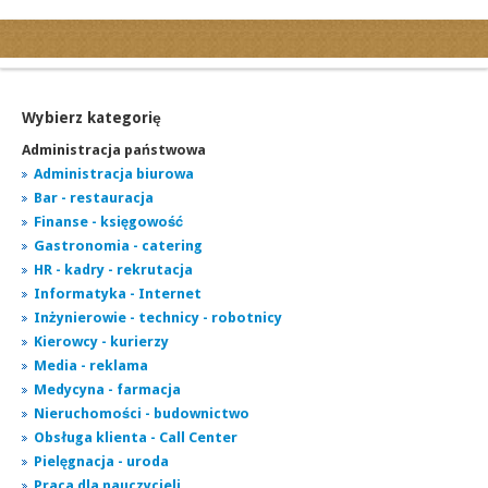
Kategorie
Ogłoszenia drobne
Ogłoszenia motoryzacyjne
Wybierz kategorię
Ogłoszenia nieruchomości
Administracja państwowa
Ogłoszenia praca
Administracja biurowa
Bar - restauracja
Ogłoszenia turystyka
Finanse - księgowość
Ogłoszenia towarzyskie
Gastronomia - catering
Regiony
HR - kadry - rekrutacja
miasta...
Informatyka - Internet
Inżynierowie - technicy - robotnicy
Kierowcy - kurierzy
Media - reklama
Medycyna - farmacja
Nieruchomości - budownictwo
Obsługa klienta - Call Center
Pielęgnacja - uroda
Praca dla nauczycieli