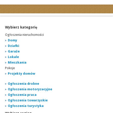
Kategorie
Ogłoszenia drobne
Ogłoszenia motoryzacyjne
Wybierz kategorię
Ogłoszenia nieruchomości
Ogłoszenia nieruchomości
Ogłoszenia praca
Domy
Działki
Ogłoszenia turystyka
Garaże
Ogłoszenia towarzyskie
Lokale
Regiony
Mieszkania
miasta...
Pokoje
Projekty domów
Ogłoszenia drobne
Ogłoszenia motoryzacyjne
Ogłoszenia praca
Ogłoszenia towarzyskie
Ogłoszenia turystyka