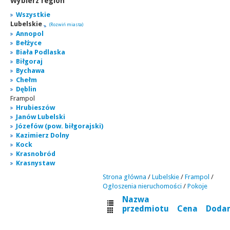
Wybierz region
Wszystkie
Lubelskie
(Rozwiń miasta)
Annopol
Bełżyce
Biała Podlaska
Biłgoraj
Bychawa
Chełm
Dęblin
Frampol
Hrubieszów
Janów Lubelski
Józefów (pow. biłgorajski)
Kazimierz Dolny
Kock
Krasnobród
Krasnystaw
Strona główna
/
Lubelskie
/
Frampol
/
Ogłoszenia nieruchomości
/
Pokoje
Nazwa
przedmiotu
Cena
Doda