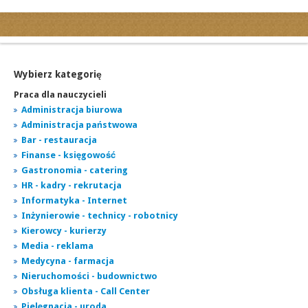
Kategorie
Ogłoszenia drobne
Ogłoszenia motoryzacyjne
Wybierz kategorię
Ogłoszenia nieruchomości
Praca dla nauczycieli
Ogłoszenia praca
Administracja biurowa
Administracja państwowa
Ogłoszenia turystyka
Bar - restauracja
Ogłoszenia towarzyskie
Finanse - księgowość
Regiony
Gastronomia - catering
miasta...
HR - kadry - rekrutacja
Informatyka - Internet
Inżynierowie - technicy - robotnicy
Kierowcy - kurierzy
Media - reklama
Medycyna - farmacja
Nieruchomości - budownictwo
Obsługa klienta - Call Center
Pielęgnacja - uroda