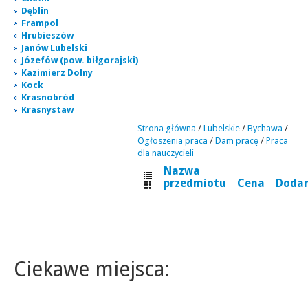
Dęblin
Frampol
Hrubieszów
Janów Lubelski
Józefów (pow. biłgorajski)
Kazimierz Dolny
Kock
Krasnobród
Krasnystaw
Strona główna
/
Lubelskie
/
Bychawa
/
Ogłoszenia praca
/
Dam pracę
/
Praca
dla nauczycieli
Nazwa
przedmiotu
Cena
Doda
Ciekawe miejsca: